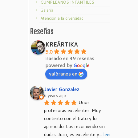
CUMPLEAÑOS INFANTILES
Galería
Atención a la diversidad
Reseñas
KREÁRTIKA
5.0
Basado en 49 reseñas.
powered by
G
o
o
g
l
e
valóranos en
Javier Gonzalez
6 years ago
Unos 
profesoras excelentes. Muy 
contento con el trato y lo 
aprendido. Los recomiendo sin 
dudas. Juan, es excelente y
... 
leer 