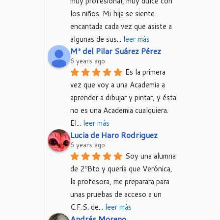
muy profesional, muy dulce con 
los niños. Mi hija se siente 
encantada cada vez que asiste a 
algunas de sus
... 
leer más
Mª del Pilar Suárez Pérez
6 years ago
Es la primera 
vez que voy a una Academia a 
aprender a dibujar y pintar, y ésta 
no es una Academia cualquiera. 
El
... 
leer más
Lucia de Haro Rodriguez
6 years ago
Soy una alumna 
de 2ºBto y quería que Verónica, 
la profesora, me preparara para 
unas pruebas de acceso a un 
C.F.S. de
... 
leer más
Andrés Moreno