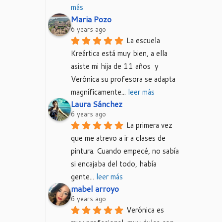
más
Maria Pozo
6 years ago
La escuela 
Kreártica está muy bien, a ella 
asiste mi hija de 11 años  y 
Verónica su profesora se adapta 
magníficamente
... 
leer más
Laura Sánchez
6 years ago
La primera vez 
que me atrevo a ir a clases de 
pintura. Cuando empecé, no sabía 
si encajaba del todo, había 
gente
... 
leer más
mabel arroyo
6 years ago
Verónica es 