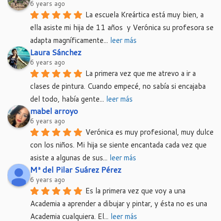
6 years ago
La escuela Kreártica está muy bien, a 
ella asiste mi hija de 11 años  y Verónica su profesora se 
adapta magníficamente
... 
leer más
Laura Sánchez
6 years ago
La primera vez que me atrevo a ir a 
clases de pintura. Cuando empecé, no sabía si encajaba 
del todo, había gente
... 
leer más
mabel arroyo
6 years ago
Verónica es muy profesional, muy dulce 
con los niños. Mi hija se siente encantada cada vez que 
asiste a algunas de sus
... 
leer más
Mª del Pilar Suárez Pérez
6 years ago
Es la primera vez que voy a una 
Academia a aprender a dibujar y pintar, y ésta no es una 
Academia cualquiera. El
... 
leer más