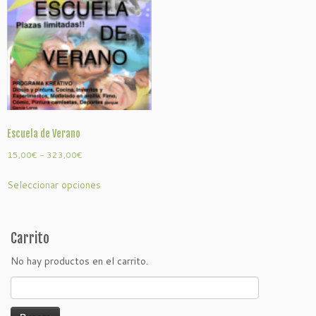
Escuela de Verano
Rango
15,00
€
-
323,00
€
de
Este
Seleccionar opciones
precios:
producto
desde
tiene
15,00€
múltiples
hasta
variantes.
Carrito
323,00€
Las
No hay productos en el carrito.
opciones
se
Buscar:
pueden
elegir