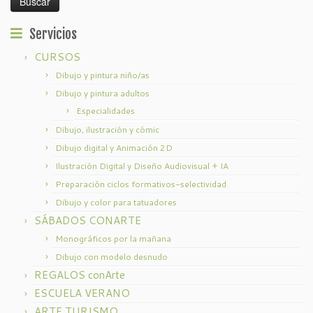
en
la
Servicios
página
CURSOS
de
producto
Dibujo y pintura niño/as
Dibujo y pintura adultos
Especialidades
Dibujo, ilustración y cómic
Dibujo digital y Animación 2D
Ilustración Digital y Diseño Audiovisual + IA
Preparación ciclos formativos-selectividad
Dibujo y color para tatuadores
SÁBADOS CONARTE
Monográficos por la mañana
Dibujo con modelo desnudo
REGALOS conArte
ESCUELA VERANO
ARTE TURISMO