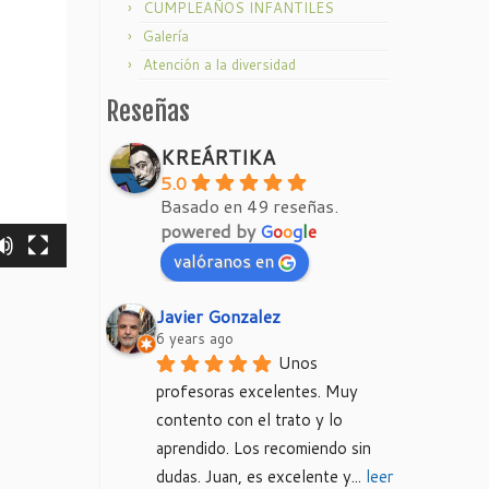
CUMPLEAÑOS INFANTILES
Galería
Atención a la diversidad
Reseñas
KREÁRTIKA
5.0
Basado en 49 reseñas.
powered by
G
o
o
g
l
e
valóranos en
Javier Gonzalez
6 years ago
Unos 
profesoras excelentes. Muy 
contento con el trato y lo 
aprendido. Los recomiendo sin 
dudas. Juan, es excelente y
... 
leer 