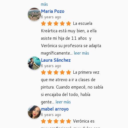
más
Maria Pozo
6 years ago
La escuela 
Kreártica está muy bien, a ella 
asiste mi hija de 11 años  y 
Verónica su profesora se adapta 
magníficamente
... 
leer más
Laura Sánchez
6 years ago
La primera vez 
que me atrevo a ir a clases de 
pintura. Cuando empecé, no sabía 
si encajaba del todo, había 
gente
... 
leer más
mabel arroyo
6 years ago
Verónica es 