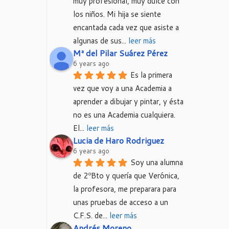
muy profesional, muy dulce con 
los niños. Mi hija se siente 
encantada cada vez que asiste a 
algunas de sus
... 
leer más
Mª del Pilar Suárez Pérez
6 years ago
Es la primera 
vez que voy a una Academia a 
aprender a dibujar y pintar, y ésta 
no es una Academia cualquiera. 
El
... 
leer más
Lucia de Haro Rodriguez
6 years ago
Soy una alumna 
de 2ºBto y quería que Verónica, 
la profesora, me preparara para 
unas pruebas de acceso a un 
C.F.S. de
... 
leer más
Andrés Moreno