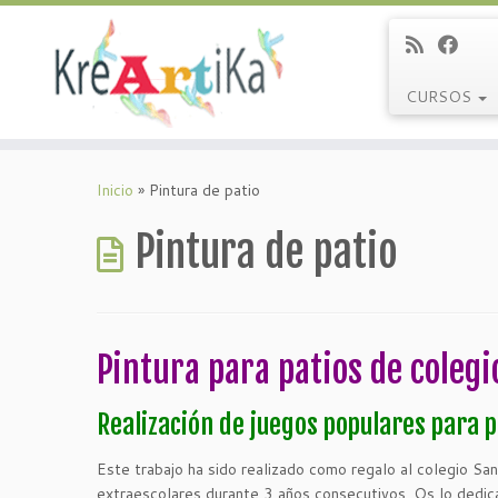
CURSOS
Saltar
al
Inicio
»
Pintura de patio
contenido
Pintura de patio
Pintura para patios de coleg
Realización de juegos populares para p
Este trabajo ha sido realizado como regalo al colegio San
extraescolares durante 3 años consecutivos. Os lo dedica