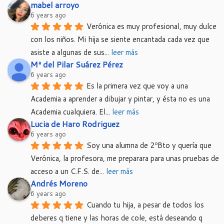
mabel arroyo
6 years ago
Verónica es muy profesional, muy dulce 
con los niños. Mi hija se siente encantada cada vez que 
asiste a algunas de sus
... 
leer más
Mª del Pilar Suárez Pérez
6 years ago
Es la primera vez que voy a una 
Academia a aprender a dibujar y pintar, y ésta no es una 
Academia cualquiera. El
... 
leer más
Lucia de Haro Rodriguez
6 years ago
Soy una alumna de 2ºBto y quería que 
Verónica, la profesora, me preparara para unas pruebas de 
acceso a un C.F.S. de
... 
leer más
Andrés Moreno
6 years ago
Cuando tu hija, a pesar de todos los 
deberes q tiene y las horas de cole, está deseando q 