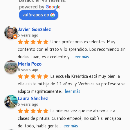
powered by
G
o
o
g
l
e
valóranos en
Javier Gonzalez
6 years ago
Unos profesoras excelentes. Muy 
contento con el trato y lo aprendido. Los recomiendo sin 
dudas. Juan, es excelente y
... 
leer más
Maria Pozo
6 years ago
La escuela Kreártica está muy bien, a 
ella asiste mi hija de 11 años  y Verónica su profesora se 
adapta magníficamente
... 
leer más
Laura Sánchez
6 years ago
La primera vez que me atrevo a ir a 
clases de pintura. Cuando empecé, no sabía si encajaba 
del todo, había gente
... 
leer más