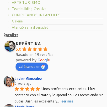
ARTE TURISMO
Teambuilding Creativo
CUMPLEAÑOS INFANTILES
Galería
Atención a la diversidad
Reseñas
KREÁRTIKA
5.0
Basado en 49 reseñas.
powered by
G
o
o
g
l
e
valóranos en
Javier Gonzalez
6 years ago
Unos profesoras excelentes. Muy 
contento con el trato y lo aprendido. Los recomiendo sin 
dudas. Juan, es excelente y
... 
leer más
Maria Pozo