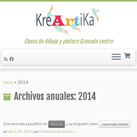
Clases de dibujo y pintura Granada centro
Saltar
al
Inicio
»
2014
contenido
Archivos anuales:
2014
Esta entrada se publicó en
y se etiquetó como
Noticias
creatividad infantil
en
abril 29, 2014
por
KreArtiKa
|
Abierto »